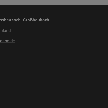
ossheubach, Großheubach
chland
gmann.de