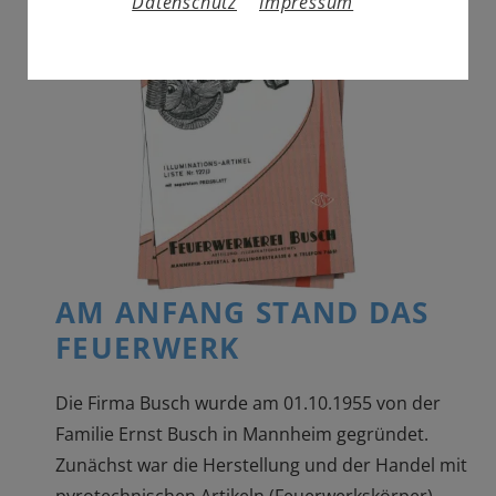
Datenschutz
Impressum
AM ANFANG STAND DAS
FEUERWERK
Die Firma Busch wurde am 01.10.1955 von der
Familie Ernst Busch in Mannheim gegründet.
Zunächst war die Herstellung und der Handel mit