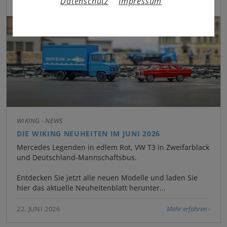
Datenschutz
Impressum
WIKING - NEWS
DIE WIKING NEUHEITEN IM JUNI 2026
Mercedes Legenden in edlem Rot, VW T3 in Zweifarblack
und Deutschland-Mannschaftsbus.
Entdecken Sie jetzt alle neuen Modelle und laden Sie
hier das aktuelle Neuheitenblatt herunter...
22. JUNI 2026
Mehr erfahren