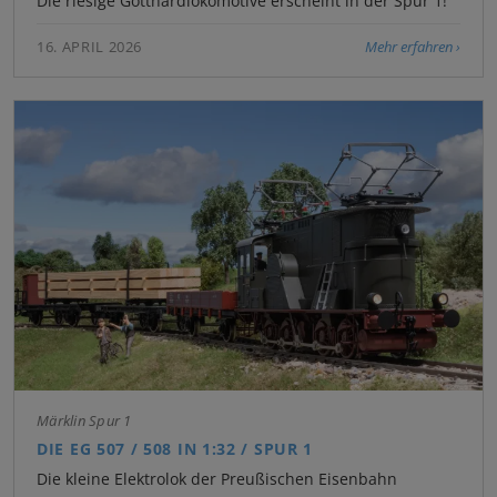
Die riesige Gotthardlokomotive erscheint in der Spur 1!
16. APRIL 2026
Mehr erfahren
Märklin Spur 1
DIE EG 507 / 508 IN 1:32 / SPUR 1
Die kleine Elektrolok der Preußischen Eisenbahn