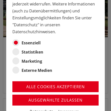
jederzeit widerrufen. Weitere Informationen
(auch zu Datenübermittlungen) und
Einstellungsmöglichkeiten finden Sie unter
"Datenschutz" in unseren
Datenschutzhinweisen.
Essenziell
Neu - Neu - Neu - Neu - Neu - Neu - Neu - Neu - Neu - Neu - Neu
ZUM 50-JÄHRIGEN ZIRKUS-JUBILÄUM ROLLT EINE
Statistiken
BESONDERE LOK AUFS GLEIS!
Marketing
Die 185 537-8 der SRI/ Rail Bavaria hat eine besondere
Beklebung zum 50-jährigen Jubiläum des
Zirkus Roncalli
Externe Medien
erhalten.
Märklin und TRIX liefern das H0 Modell...
ALLE COOKIES AKZEPTIEREN
05. AUGUST 2026
Mehr erfahren
AUSGEWÄHLTE ZULASSEN